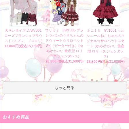
ウサミミ 8W1005 ブラ
大きいサイズ LVW7001
ネコミミ 8V1001 ソル
ンラパンのうさちゃんの
ローズブランシュブラウ
シエールねこちゃんのマ
スウィート☆サロペット
ス (コスプレ、ゴスロリ)
ジカル☆サロペットスカ
SK（ガーター付き）(ゆ
13,800円(税込15,180円)
ート (ゆめかわいい 量産
めかわいい 量産型 ロリ
型 ロリータ ジェンダレ
ータ ジェンダレス)
ス)
28,800円(税込31,680円)
28,800円(税込31,680円)
もっと見る
おすすめ商品