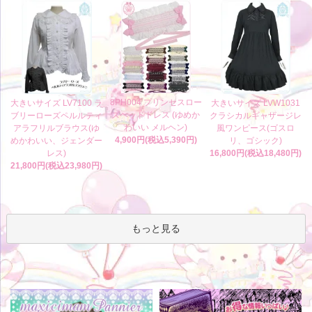
8PH004 プリンセスロー
大きいサイズ LV7100 ラ
大きいサイズ LVW1031
ズヘッドドレス (ゆめか
ブリーローズペルルティ
クラシカルギャザージレ
わいい メルヘン)
アラフリルブラウス(ゆ
風ワンピース(ゴスロ
4,900円(税込5,390円)
めかわいい、ジェンダー
リ、ゴシック)
レス)
16,800円(税込18,480円)
21,800円(税込23,980円)
もっと見る