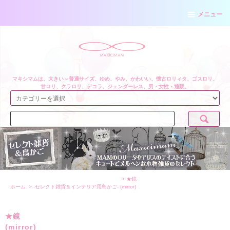
メニュー
マキシマムは、大きい～普通サイズ、ゆめ、やみ、かわいい、懐古ロリィタ、ゴスロリ、
甘ロリ、クラロリ、デコラ、ジェンダーレス、男・女性・通販。
>
★鏡
ホーム
>
-セレクト雑貨＆インテリア用鳥かご-
(mirror)
★鏡
(mirror)