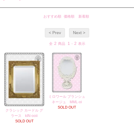
おすすめ順
価格順
新着順
< Prev
Next >
2
1
2
全
商品
-
表示
ミロワール ブランシュ
ネージュ MML-oi
SOLD OUT
クラシック カードル グ
ラース kIN-ooii
SOLD OUT