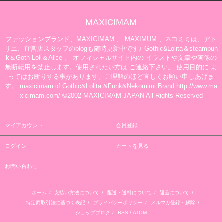
MAXICIMAM
ファッションブランド、MAXICIMAM 、 MAXIMUM 、ネコミミは、アト
リエ、直営店スタッフのblogも随時更新中です♪ Gothic&Lolita＆steampun
k＆Goth Loli＆Alice 。 オフィシャルサイト内の イラストや文章や画像の
無断転用を禁止します。使用されたい方は ご連絡下さい。 使用目的に よ
ってはお断りする事があります。ご理解のほど宜しくお願い申しあげま
す。 maxicimam of Gothic&Lolita &Punk&Nekomimi Brand http://www.ma
xicimam.com/ ©2002 MAXICIMAM JAPAN All Rights Reserved
マイアカウント
会員登録
ログイン
カートを見る
お問い合わせ
ホーム
/
支払い方法について
/
配送・送料について
/
返品について
/
特定商取引法に基づく表記
/
プライバシーポリシー
/
メルマガ登録・解除
/
ショップブログ
/
RSS
/
ATOM