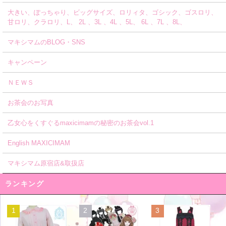
大きい、ぽっちゃり、ビッグサイズ、ロリィタ、ゴシック、ゴスロリ、
甘ロリ、クラロリ、L、 2L 、3L 、4L 、5L、 6L 、7L 、8L、
マキシマムのBLOG・SNS
キャンペーン
ＮＥＷＳ
お茶会のお写真
乙女心をくすぐるmaxicimamの秘密のお茶会vol.1
English MAXICIMAM
マキシマム原宿店&取扱店
ランキング
1
2
3