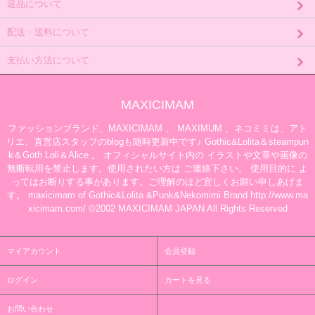
返品について
配送・送料について
支払い方法について
MAXICIMAM
ファッションブランド、MAXICIMAM 、 MAXIMUM 、ネコミミは、アト
リエ、直営店スタッフのblogも随時更新中です♪ Gothic&Lolita＆steampun
k＆Goth Loli＆Alice 。 オフィシャルサイト内の イラストや文章や画像の
無断転用を禁止します。使用されたい方は ご連絡下さい。 使用目的に よ
ってはお断りする事があります。ご理解のほど宜しくお願い申しあげま
す。 maxicimam of Gothic&Lolita &Punk&Nekomimi Brand http://www.ma
xicimam.com/ ©2002 MAXICIMAM JAPAN All Rights Reserved
マイアカウント
会員登録
ログイン
カートを見る
お問い合わせ