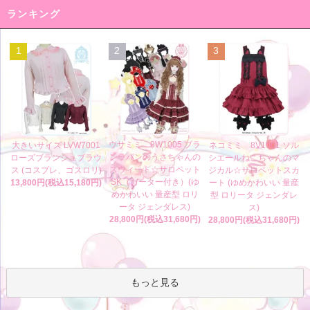
ランキング
1
2
3
ウサミミ 8W1005 ブラ
大きいサイズ LVW7001
ネコミミ 8V1001 ソル
ンラパンのうさちゃんの
ローズブランシュブラウ
シエールねこちゃんのマ
スウィート☆サロペット
ス (コスプレ、ゴスロリ)
ジカル☆サロペットスカ
SK（ガーター付き）(ゆ
13,800円(税込15,180円)
ート (ゆめかわいい 量産
めかわいい 量産型 ロリ
型 ロリータ ジェンダレ
ータ ジェンダレス)
ス)
28,800円(税込31,680円)
28,800円(税込31,680円)
もっと見る