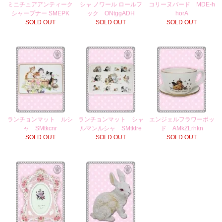
ミニチュアアンティーク
シャ ノワール ロールフ
コリーヌバード MDE-h
シャープナー SMEPK
ック ONtggADH
horA
SOLD OUT
SOLD OUT
SOLD OUT
ランチョンマット ルシ
ランチョンマット シャ
エンジェルフラワーポッ
ャ SMtkcnr
ルマンルシャ SMtktre
ド AMkZLrhkn
SOLD OUT
SOLD OUT
SOLD OUT