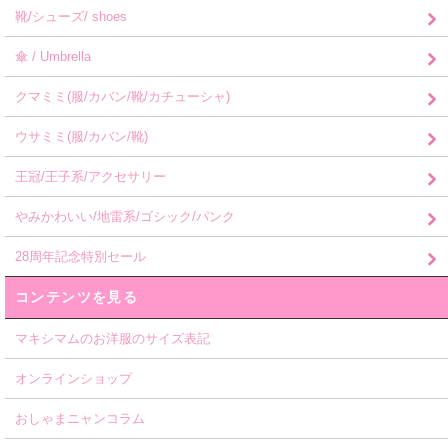
靴/シューズ/ shoes
傘 / Umbrella
クマミミ(服/カバン/靴/カチューシャ)
ウサミミ(服/カバン/靴)
王冠/王子系/アクセサリー
やみかわいい/地雷系/ゴシック/パンク
28周年記念特別セール
コンテンツを見る
マキシマムのお洋服のサイズ表記
オンラインショップ
おしゃまニャンコラム