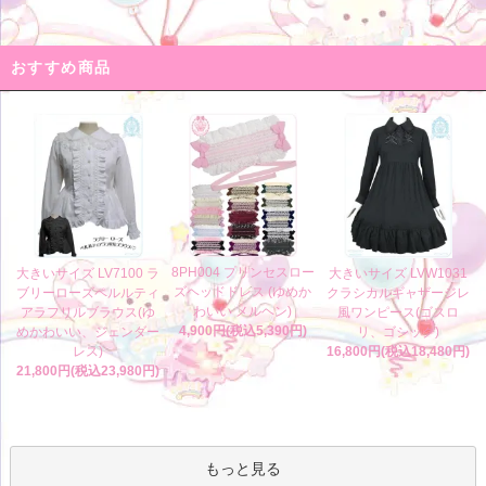
おすすめ商品
8PH004 プリンセスロー
大きいサイズ LV7100 ラ
大きいサイズ LVW1031
ズヘッドドレス (ゆめか
ブリーローズペルルティ
クラシカルギャザージレ
わいい メルヘン)
アラフリルブラウス(ゆ
風ワンピース(ゴスロ
4,900円(税込5,390円)
めかわいい、ジェンダー
リ、ゴシック)
レス)
16,800円(税込18,480円)
21,800円(税込23,980円)
もっと見る