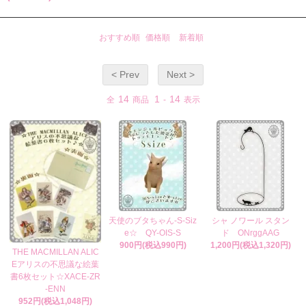
おすすめ順
価格順
新着順
< Prev
Next >
14
1
14
全
商品
-
表示
天使のブタちゃん-S-Siz
シャ ノワール スタン
e☆ QY-OIS-S
ド ONrggAAG
900円(税込990円)
1,200円(税込1,320円)
THE MACMILLAN ALIC
Eアリスの不思議な絵葉
書6枚セット☆XACE-ZR
-ENN
952円(税込1,048円)