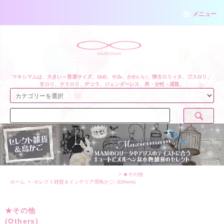
メニュー
マキシマムは、大きい～普通サイズ、ゆめ、やみ、かわいい、懐古ロリィタ、ゴスロリ、
甘ロリ、クラロリ、デコラ、ジェンダーレス、男・女性・通販。
>
★その他
ホーム
>
-セレクト雑貨＆インテリア用鳥かご-
(Others)
★その他
(Others)