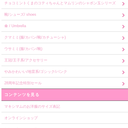
チョコミントくまのコティちゃんとマムリンのシャボン玉シリーズ
靴/シューズ/ shoes
傘 / Umbrella
クマミミ(服/カバン/靴/カチューシャ)
ウサミミ(服/カバン/靴)
王冠/王子系/アクセサリー
やみかわいい/地雷系/ゴシック/パンク
28周年記念特別セール
コンテンツを見る
マキシマムのお洋服のサイズ表記
オンラインショップ