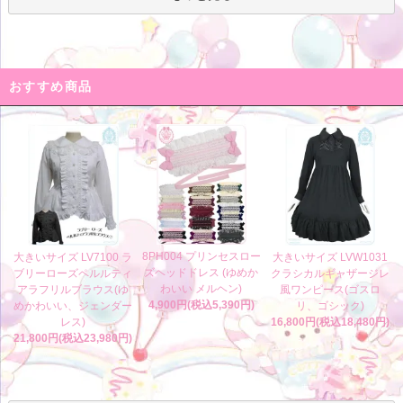
おすすめ商品
8PH004 プリンセスロー
大きいサイズ LV7100 ラ
大きいサイズ LVW1031
ズヘッドドレス (ゆめか
ブリーローズペルルティ
クラシカルギャザージレ
わいい メルヘン)
アラフリルブラウス(ゆ
風ワンピース(ゴスロ
4,900円(税込5,390円)
めかわいい、ジェンダー
リ、ゴシック)
レス)
16,800円(税込18,480円)
21,800円(税込23,980円)