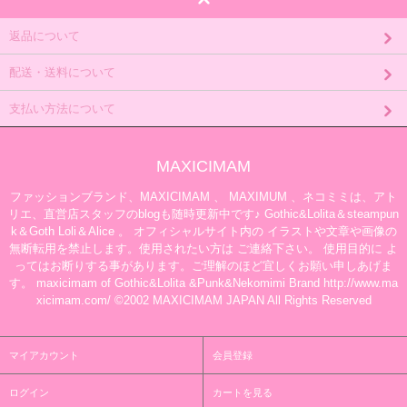
返品について
配送・送料について
支払い方法について
MAXICIMAM
ファッションブランド、MAXICIMAM 、 MAXIMUM 、ネコミミは、アト
リエ、直営店スタッフのblogも随時更新中です♪ Gothic&Lolita＆steampun
k＆Goth Loli＆Alice 。 オフィシャルサイト内の イラストや文章や画像の
無断転用を禁止します。使用されたい方は ご連絡下さい。 使用目的に よ
ってはお断りする事があります。ご理解のほど宜しくお願い申しあげま
す。 maxicimam of Gothic&Lolita &Punk&Nekomimi Brand http://www.ma
xicimam.com/ ©2002 MAXICIMAM JAPAN All Rights Reserved
マイアカウント
会員登録
ログイン
カートを見る