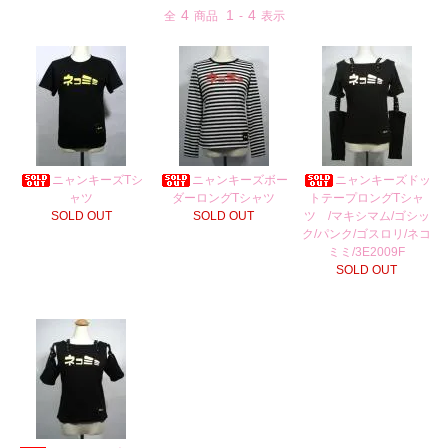
4
1
4
全
商品
-
表示
ニャンキーズTシ
ニャンキーズボー
ニャンキーズドッ
ャツ
ダーロングTシャツ
トテープロングTシャ
SOLD OUT
SOLD OUT
ツ /マキシマム/ゴシッ
ク/パンク/ゴスロリ/ネコ
ミミ/3E2009F
SOLD OUT