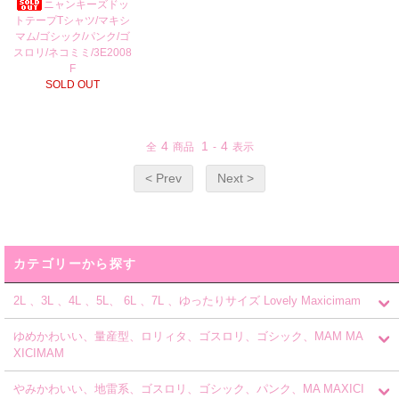
ニャンキーズドッ
トテープTシャツ/マキシ
マム/ゴシック/パンク/ゴ
スロリ/ネコミミ/3E2008
F
SOLD OUT
4
1
4
全
商品
-
表示
< Prev
Next >
カテゴリーから探す
2L 、3L 、4L 、5L、 6L 、7L 、ゆったりサイズ Lovely Maxicimam
ゆめかわいい、量産型、ロリィタ、ゴスロリ、ゴシック、MAM MA
XICIMAM
やみかわいい、地雷系、ゴスロリ、ゴシック、パンク、MA MAXICI