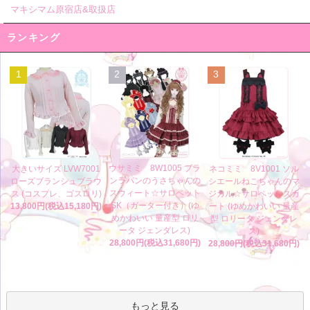
マキシマム原宿店&取扱店
ランキング
1
2
3
ウサミミ 8W1005 ブラ
大きいサイズ LVW7001
ネコミミ 8V1001 ソル
ンラパンのうさちゃんの
ローズブランシュブラウ
シエールねこちゃんのマ
スウィート☆サロペット
ス (コスプレ、ゴスロリ)
ジカル☆サロペットスカ
SK（ガーター付き）(ゆ
13,800円(税込15,180円)
ート (ゆめかわいい 量産
めかわいい 量産型 ロリ
型 ロリータ ジェンダレ
ータ ジェンダレス)
ス)
28,800円(税込31,680円)
28,800円(税込31,680円)
もっと見る