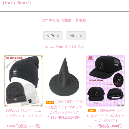
(Hat / Scarf)
おすすめ順
価格順
新着順
< Prev
Next >
12
1
12
全
商品
-
表示
【30%OFF】90J0
01魔女ハット/マキシマ
9WC002 ジュピリンニ
【30%OFF】ふり
ム/ゴシック/パンク
ット帽 /ネコ、マキシマ
むきジュピリン刺繍キャ
4,130円(税込4,543円)
ム
ップ 9RC001
1,600円(税込1,760円)
1,680円(税込1,848円)