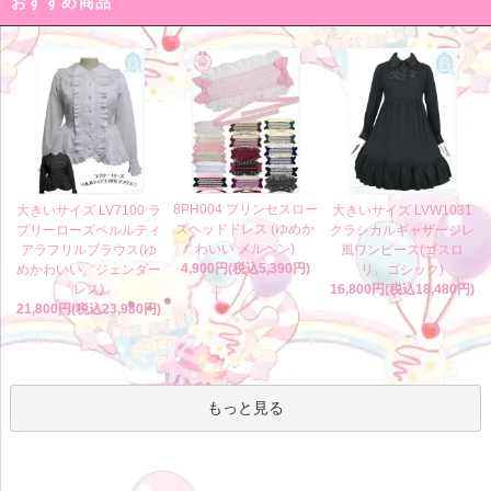
おすすめ商品
8PH004 プリンセスロー
大きいサイズ LV7100 ラ
大きいサイズ LVW1031
ズヘッドドレス (ゆめか
ブリーローズペルルティ
クラシカルギャザージレ
わいい メルヘン)
アラフリルブラウス(ゆ
風ワンピース(ゴスロ
4,900円(税込5,390円)
めかわいい、ジェンダー
リ、ゴシック)
レス)
16,800円(税込18,480円)
21,800円(税込23,980円)
もっと見る