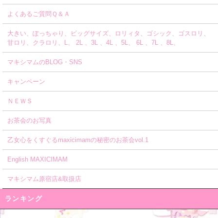
よくあるご質問Ｑ＆Ａ
大きい、ぽっちゃり、ビッグサイズ、ロリィタ、ゴシック、ゴスロリ、
甘ロリ、クラロリ、L、 2L 、3L 、4L 、5L、 6L 、7L 、8L、
マキシマムのBLOG・SNS
キャンペーン
ＮＥＷＳ
お茶会のお写真
乙女心をくすぐるmaxicimamの秘密のお茶会vol.1
English MAXICIMAM
マキシマム原宿店&取扱店
ランキング