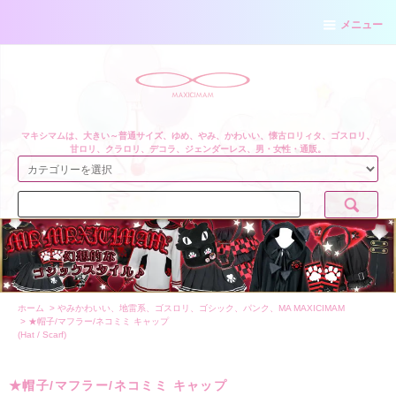
メニュー
マキシマムは、大きい～普通サイズ、ゆめ、やみ、かわいい、懐古ロリィタ、ゴスロリ、
甘ロリ、クラロリ、デコラ、ジェンダーレス、男・女性・通販。
ホーム
>
やみかわいい、地雷系、ゴスロリ、ゴシック、パンク、MA MAXICIMAM
>
★帽子/マフラー/ネコミミ キャップ
(Hat / Scarf)
★帽子/マフラー/ネコミミ キャップ