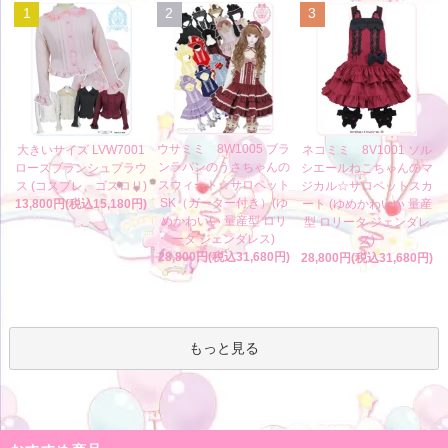
1
2
3
ウサミミ 8W1005 ブラ
大きいサイズ LVW7001
ネコミミ 8V1001 ソル
ンラパンのうさちゃんの
ローズブランシュブラウ
シエールねこちゃんのマ
スウィート☆サロペット
ス (コスプレ、ゴスロリ)
ジカル☆サロペットスカ
SK（ガーター付き）(ゆ
13,800円(税込15,180円)
ート (ゆめかわいい 量産
めかわいい 量産型 ロリ
型 ロリータ ジェンダレ
ータ ジェンダレス)
ス)
28,800円(税込31,680円)
28,800円(税込31,680円)
もっと見る