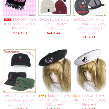
【50%OFF】 9QM
9WC004 ふりむきジュ
9WC001 ふりむきジュ
001ドロドロジュピリン
ピリンニット帽 /ネコ、
ピリン刺繍メッシュキャ
PTマフラー
マキシマム
ップ /ネコキャラクタ
SOLD OUT
SOLD OUT
ー、パンク
SOLD OUT
【30%OFF】9MC
【30%OFF】 9MC
9WC003 ジュピリン ア
001カプカプジュピリン
002カプカプジュビル刺
ーミーワークキャップ /
刺繍ベレー帽
繍ベレー帽
ネコ、マキシマム
SOLD OUT
SOLD OUT