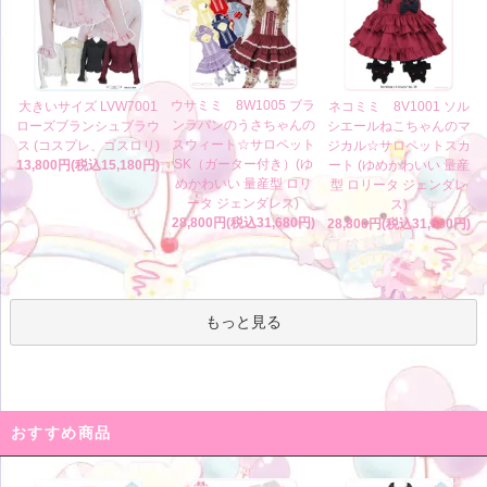
ウサミミ 8W1005 ブラ
大きいサイズ LVW7001
ネコミミ 8V1001 ソル
ンラパンのうさちゃんの
ローズブランシュブラウ
シエールねこちゃんのマ
スウィート☆サロペット
ス (コスプレ、ゴスロリ)
ジカル☆サロペットスカ
SK（ガーター付き）(ゆ
13,800円(税込15,180円)
ート (ゆめかわいい 量産
めかわいい 量産型 ロリ
型 ロリータ ジェンダレ
ータ ジェンダレス)
ス)
28,800円(税込31,680円)
28,800円(税込31,680円)
もっと見る
おすすめ商品