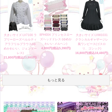
8PH004 プリンセスロー
大きいサイズ LV7100 ラ
大きいサイズ LVW1031
ズヘッドドレス (ゆめか
ブリーローズペルルティ
クラシカルギャザージレ
わいい メルヘン)
アラフリルブラウス(ゆ
風ワンピース(ゴスロ
4,900円(税込5,390円)
めかわいい、ジェンダー
リ、ゴシック)
レス)
16,800円(税込18,480円)
21,800円(税込23,980円)
もっと見る