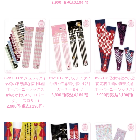
2,900円(税込3,190円)
8WS008 マジカル☆ダイ
8WS017 マジカル☆ダイ
8WS018 乙女蒔絵の矢絣
ヤ柄の不思議な懐中時計
ヤ柄の不思議な懐中時計
宴 花押手箱の真夢絵巻
オーバーニーソックス
ガータータイツ
オーバーニー ソックス♪
(ゆめかわいい、ロリー
3,800円(税込4,180円)
2,900円(税込3,190円)
タ、ゴスロリ）)
2,900円(税込3,190円)