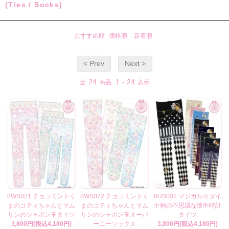
(Ties / Socks)
おすすめ順
価格順
新着順
< Prev
Next >
24
1
24
全
商品
-
表示
8WS021 チョコミントく
8WS022 チョコミントく
8US002 マジカル☆ダイ
まのコティちゃんとマム
まのコティちゃんとマム
ヤ柄の不思議な懐中時計
リンのシャボン玉タイツ
リンのシャボン玉オーバ
タイツ
3,800円(税込4,180円)
ー二ーソックス
3,800円(税込4,180円)