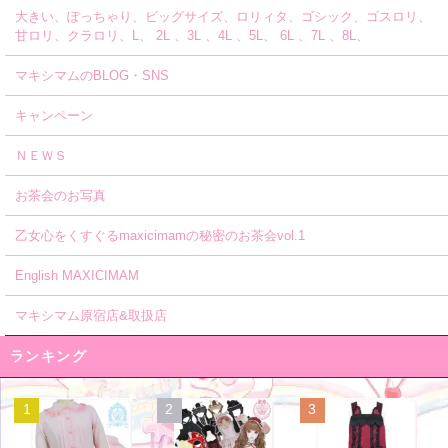
大きい、ぽっちゃり、ビッグサイズ、ロリィタ、ゴシック、ゴスロリ、
甘ロリ、クラロリ、L、 2L 、3L 、4L 、5L、 6L 、7L 、8L、
マキシマムのBLOG・SNS
キャンペーン
ＮＥＷＳ
お茶会のお写真
乙女心をくすぐるmaxicimamの秘密のお茶会vol.1
English MAXICIMAM
マキシマム原宿店&取扱店
ランキング
1
2
3