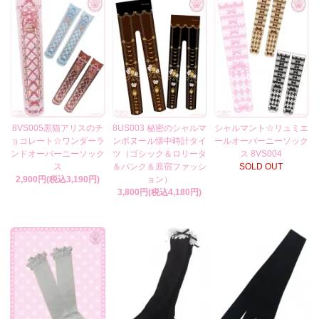
8VS005黒猫アリスのチ
8US003 秘密のシャルマ
シャルマント☆リュミエ
ョコレート☆ワンダーラ
ンボヌール懐中時計タイ
ールオーバーニーソック
ンドオーバーニーソック
ツ（ゴシック＆ロリータ
ス 8VS004
ス
＆パンク＆原宿ファッシ
SOLD OUT
2,900円(税込3,190円)
ョン）
3,800円(税込4,180円)