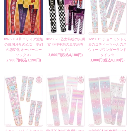
8WS019 和ロリィタ濃姫
8WS020 乙女蒔絵の矢絣
8WS015 チョコミントく
の戦国月夜の乙女 夢幻
宴 花押手箱の真夢絵巻
まのコティーちゃんのス
の恋変化 オーバーニー
タイツ
ウィーツワンダーランド
ソックス♪
3,800円(税込4,180円)
タイツ☆
2,900円(税込3,190円)
3,800円(税込4,180円)
チョコミントくまのコテ
8WS010☆虹色魔法のマ
☆8WS011虹色魔法のマ