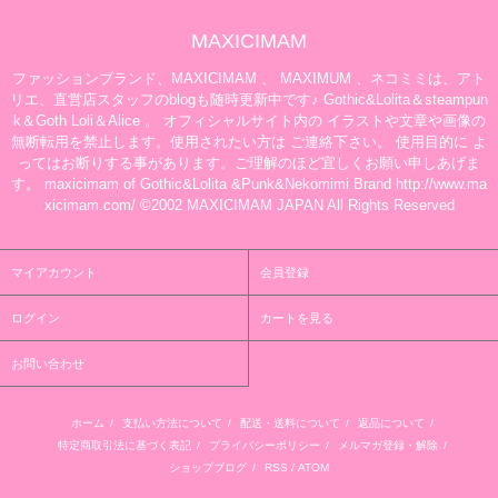
MAXICIMAM
ファッションブランド、MAXICIMAM 、 MAXIMUM 、ネコミミは、アト
リエ、直営店スタッフのblogも随時更新中です♪ Gothic&Lolita＆steampun
k＆Goth Loli＆Alice 。 オフィシャルサイト内の イラストや文章や画像の
無断転用を禁止します。使用されたい方は ご連絡下さい。 使用目的に よ
ってはお断りする事があります。ご理解のほど宜しくお願い申しあげま
す。 maxicimam of Gothic&Lolita &Punk&Nekomimi Brand http://www.ma
xicimam.com/ ©2002 MAXICIMAM JAPAN All Rights Reserved
マイアカウント
会員登録
ログイン
カートを見る
お問い合わせ
ホーム
/
支払い方法について
/
配送・送料について
/
返品について
/
特定商取引法に基づく表記
/
プライバシーポリシー
/
メルマガ登録・解除
/
ショップブログ
/
RSS
/
ATOM