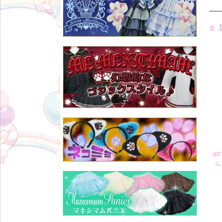
全
8
ム