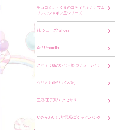
チョコミントくまのコティちゃんとマム
リンのシャボン玉シリーズ
靴/シューズ/ shoes
傘 / Umbrella
クマミミ(服/カバン/靴/カチューシャ)
ウサミミ(服/カバン/靴)
王冠/王子系/アクセサリー
やみかわいい/地雷系/ゴシック/パンク