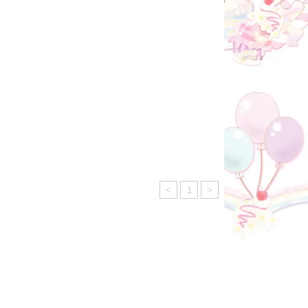
<
1
>