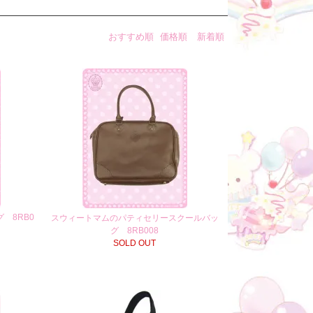
おすすめ順
価格順
新着順
 8RB0
スウィートマムのパティセリースクールバッ
グ 8RB008
SOLD OUT