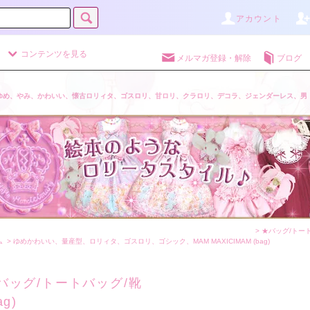
アカウント
コンテンツを見る
メルマガ登録・解除
ブログ
ゆめ、やみ、かわいい、懐古ロリィタ、ゴスロリ、甘ロリ、クラロリ、デコラ、ジェンダーレス、男
>
★バッグ/トー
ム
>
ゆめかわいい、量産型、ロリィタ、ゴスロリ、ゴシック、MAM MAXICIMAM
(bag)
バッグ/トートバッグ/靴
ag)