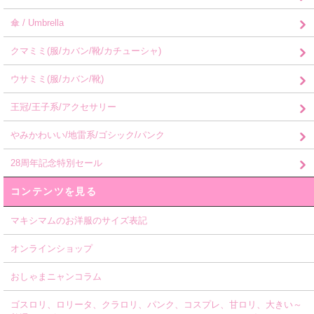
傘 / Umbrella
クマミミ(服/カバン/靴/カチューシャ)
ウサミミ(服/カバン/靴)
王冠/王子系/アクセサリー
やみかわいい/地雷系/ゴシック/パンク
28周年記念特別セール
コンテンツを見る
マキシマムのお洋服のサイズ表記
オンラインショップ
おしゃまニャンコラム
ゴスロリ、ロリータ、クラロリ、パンク、コスプレ、甘ロリ、大きい～