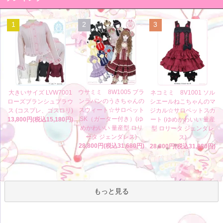
1
2
3
ウサミミ 8W1005 ブラ
大きいサイズ LVW7001
ネコミミ 8V1001 ソル
ンラパンのうさちゃんの
ローズブランシュブラウ
シエールねこちゃんのマ
スウィート☆サロペット
ス (コスプレ、ゴスロリ)
ジカル☆サロペットスカ
SK（ガーター付き）(ゆ
13,800円(税込15,180円)
ート (ゆめかわいい 量産
めかわいい 量産型 ロリ
型 ロリータ ジェンダレ
ータ ジェンダレス)
ス)
28,800円(税込31,680円)
28,800円(税込31,680円)
もっと見る