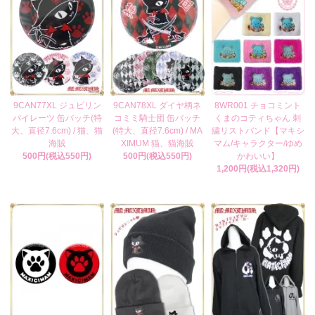
9CAN77XL ジュピリン
9CAN78XL ダイヤ柄ネ
8WR001 チョコミント
パイレーツ 缶バッチ(特
コミミ騎士団 缶バッチ
くまのコティちゃん 刺
大、直径7.6cm) / 猫、猫
(特大、直径7.6cm) / MA
繍リストバンド【マキシ
海賊
XIMUM 猫、猫海賊
マム/キャラクター/ゆめ
500円(税込550円)
500円(税込550円)
かわいい】
1,200円(税込1,320円)