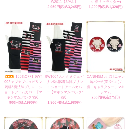
W2011【S/M/L】
ク 猫 キャラクター)
2,950円(税込3,245円)
1,200円(税込1,320円)
【50%OFF】9WT
9WT004 ふりむきジュピ
CAN945M おばけニャン
002 カプカプジュピリン
リン刺繍&魔法陣プリン
缶バッチ(直径4cm) /
刺繍&魔法陣プリント シ
ト ショートアームカバ
猫、キャラクター、マキ
ョートアームカバー【マ
ー【マキシマム/パンク/
シマム
キシマム/パンク/猫/】
猫/】
250円(税込275円)
900円(税込990円)
1,800円(税込1,980円)