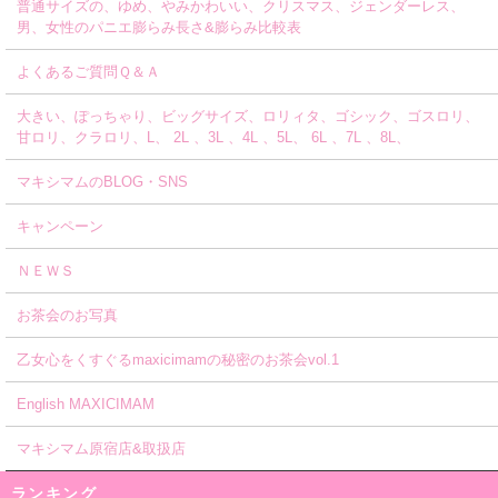
普通サイズの、ゆめ、やみかわいい、クリスマス、ジェンダーレス、
男、女性のパニエ膨らみ長さ&膨らみ比較表
よくあるご質問Ｑ＆Ａ
大きい、ぽっちゃり、ビッグサイズ、ロリィタ、ゴシック、ゴスロリ、
甘ロリ、クラロリ、L、 2L 、3L 、4L 、5L、 6L 、7L 、8L、
マキシマムのBLOG・SNS
キャンペーン
ＮＥＷＳ
お茶会のお写真
乙女心をくすぐるmaxicimamの秘密のお茶会vol.1
English MAXICIMAM
マキシマム原宿店&取扱店
ランキング