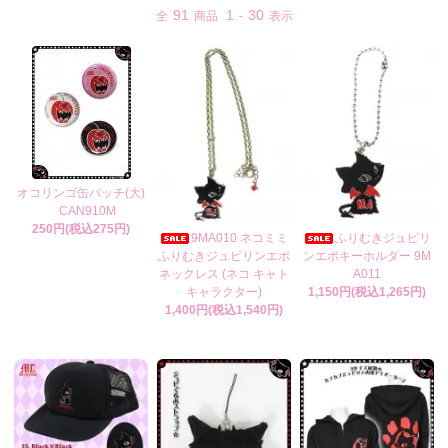
91
1
30
全
商品
-
表示
オコリンゴ缶バッチ(大)
CAN910M
250円(税込275円)
9MA010 ネコミミ
ふりむきジュピリ
ふりむきジュピリンエポ
ンエポキーホルダー 9M
ネックレス (ネコ キャト
A011
キャラクター)
1,150円(税込1,265円)
1,400円(税込1,540円)