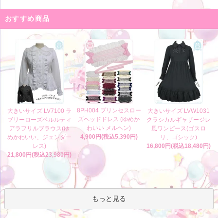
おすすめ商品
8PH004 プリンセスロー
大きいサイズ LV7100 ラ
大きいサイズ LVW1031
ズヘッドドレス (ゆめか
ブリーローズペルルティ
クラシカルギャザージレ
わいい メルヘン)
アラフリルブラウス(ゆ
風ワンピース(ゴスロ
4,900円(税込5,390円)
めかわいい、ジェンダー
リ、ゴシック)
レス)
16,800円(税込18,480円)
21,800円(税込23,980円)
もっと見る