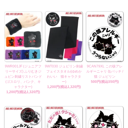
9WR001JF (ジュニアフ
9WT030 ジュピリン刺繍
9CAN79XL この咳アレ
リーサイズ) ふりむきジ
フェイスタオル(ゆめか
ルギーニャリ 缶バッチ /
ュピン刺繍リストバンド
わいい 猫キャラクタ
猫 ジュピリン
(ゴスロリ、パンク、キ
ー)
500円(税込550円)
ャラクター)
1,200円(税込1,320円)
1,200円(税込1,320円)