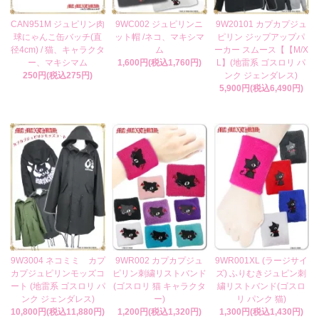
CAN951M ジュピリン肉
9WC002 ジュピリンニ
9W20101 カプカプジュ
球にゃんこ缶バッチ(直
ット帽 /ネコ、マキシマ
ピリン ジップアップパ
径4cm) / 猫、キャラクタ
ム
ーカー スムース【【M/X
ー、マキシマム
1,600円(税込1,760円)
L】(地雷系 ゴスロリ パ
250円(税込275円)
ンク ジェンダレス)
5,900円(税込6,490円)
9W3004 ネコミミ カプ
9WR002 カプカプジュ
9WR001XL (ラージサイ
カプジュピリンモッズコ
ピリン刺繍リストバンド
ズ) ふりむきジュピン刺
ート (地雷系 ゴスロリ パ
(ゴスロリ 猫 キャラクタ
繍リストバンド(ゴスロ
ンク ジェンダレス)
ー)
リ パンク 猫)
10,800円(税込11,880円)
1,200円(税込1,320円)
1,300円(税込1,430円)