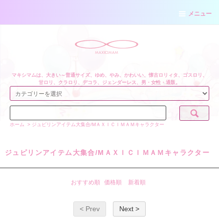
メニュー
マキシマムは、大きい～普通サイズ、ゆめ、やみ、かわいい、懐古ロリィタ、ゴスロリ、
甘ロリ、クラロリ、デコラ、ジェンダーレス、男・女性・通販。
ホーム
>
ジュピリンアイテム大集合/MＡＸＩＣＩＭＡＭキャラクター
ジュピリンアイテム大集合/MＡＸＩＣＩＭＡＭキャラクター
おすすめ順
価格順
新着順
< Prev
Next >