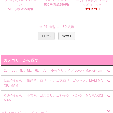
ー (ネコキャラクター グ
ン
500円(税込550円)
ッズ ゴシック)
500円(税込550円)
SOLD OUT
91
1
30
全
商品
-
表示
< Prev
Next >
カテゴリーから探す
2L 、3L 、4L 、5L、 6L 、7L 、ゆったりサイズ Lovely Maxicimam
ゆめかわいい、量産型、ロリィタ、ゴスロリ、ゴシック、MAM MA
XICIMAM
やみかわいい、地雷系、ゴスロリ、ゴシック、パンク、MA MAXICI
MAM
ボリュームパニエ、ドロワーズ