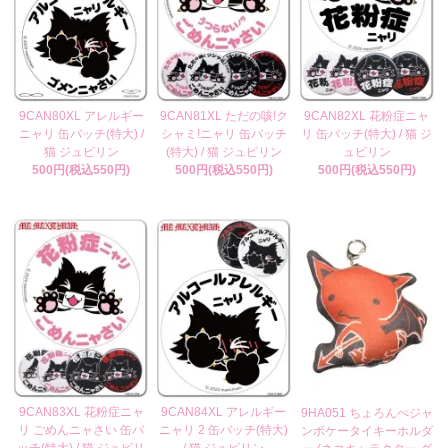
9CAN80XL アレルギー
9CAN81XL ただの咳!ク
9CAN82XL 花粉症ニャ
ニャリ 缶バッチ(特大) /
シャミ!ニャリ 缶バッチ
リ 缶バッチ(特大) / 猫 ジ
猫 ジュピリン
(特大) / 猫 ジュピリン
ュピリン
500円(税込550円)
500円(税込550円)
500円(税込550円)
9CAN83XL 花粉症ニャ
9CAN84XL アレルギー
9HA051 ちょろんぺジャ
リ ごめんニャさい 缶バ
ニャリ 2 缶バッチ(特大)
ンボケータイキーホルダ
ッチ(特大) / 猫 ジュピリ
/ 猫 ジュピリン