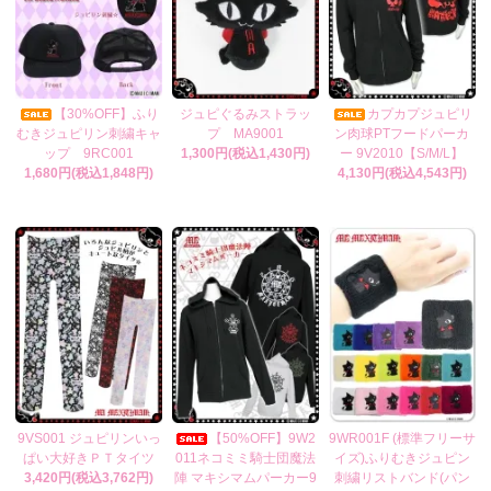
【30%OFF】ふり
ジュピぐるみストラッ
カプカプジュピリ
むきジュピリン刺繍キャ
プ MA9001
ン肉球PTフードパーカ
ップ 9RC001
1,300円(税込1,430円)
ー 9V2010【S/M/L】
1,680円(税込1,848円)
4,130円(税込4,543円)
9VS001 ジュピリンいっ
【50%OFF】9W2
9WR001F (標準フリーサ
ぱい大好きＰＴタイツ
011ネコミミ騎士団魔法
イズ)ふりむきジュピン
3,420円(税込3,762円)
陣 マキシマムパーカー9
刺繍リストバンド(パン