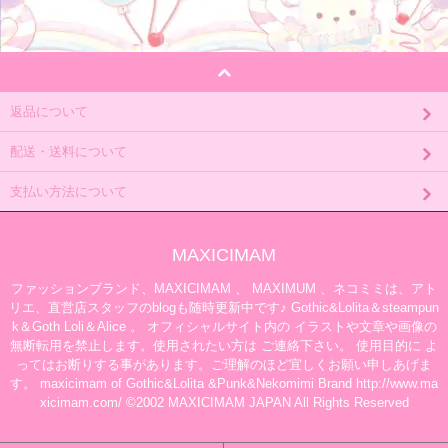
返品について
配送・送料について
支払い方法について
MAXICIMAM
ファッションブランド、MAXICIMAM 、 MAXIMUM 、ネコミミは、アト
リエ、直営店スタッフのblogも随時更新中です♪ Gothic&Lolita＆steampun
k＆Goth Loli＆Alice 。 オフィシャルサイト内の イラストや文章や画像の
無断転用を禁止します。使用されたい方は ご連絡下さい。 使用目的に よ
ってはお断りする事があります。ご理解のほど宜しくお願い申しあげま
す。 maxicimam of Gothic&Lolita &Punk&Nekomimi Brand http://www.ma
xicimam.com/ ©2002 MAXICIMAM JAPAN All Rights Reserved