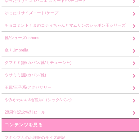
ゆったりサイズ /パニエ スカート/ペチコート
ゆったりサイズコート/ケープ
チョコミントくまのコティちゃんとマムリンのシャボン玉シリーズ
靴/シューズ/ shoes
傘 / Umbrella
クマミミ(服/カバン/靴/カチューシャ)
ウサミミ(服/カバン/靴)
王冠/王子系/アクセサリー
やみかわいい/地雷系/ゴシック/パンク
28周年記念特別セール
コンテンツを見る
マキシマムのお洋服のサイズ表記