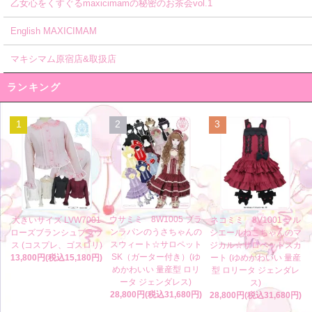
乙女心をくすぐるmaxicimamの秘密のお茶会vol.1
English MAXICIMAM
マキシマム原宿店&取扱店
ランキング
1
2
3
ウサミミ 8W1005 ブラ
大きいサイズ LVW7001
ネコミミ 8V1001 ソル
ンラパンのうさちゃんの
ローズブランシュブラウ
シエールねこちゃんのマ
スウィート☆サロペット
ス (コスプレ、ゴスロリ)
ジカル☆サロペットスカ
SK（ガーター付き）(ゆ
13,800円(税込15,180円)
ート (ゆめかわいい 量産
めかわいい 量産型 ロリ
型 ロリータ ジェンダレ
ータ ジェンダレス)
ス)
28,800円(税込31,680円)
28,800円(税込31,680円)