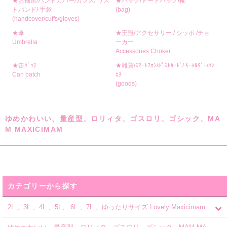
★お袖留/ハンドカバー/カフス/ リス
★バッグ/トートバッグ/靴
トバンド/ 手袋
(bag)
(handcover/cuffs/gloves)
★傘
★王冠/アクセサリー / シッポ /チョ
Umbrella
ーカー
Accessories Choker
★缶ﾊﾞｯﾁ
★雑貨/ｽﾏｰﾄﾌｫﾝ/ﾎﾟｽﾄｶｰﾄﾞ/ ｷｰﾎﾙﾀﾞｰ/ﾊﾝ
Can batch
ｶﾁ
(goods)
ゆめかわいい、量産型、ロリィタ、ゴスロリ、ゴシック、MA
M MAXICIMAM
カテゴリーから探す
2L 、3L 、4L 、5L、 6L 、7L 、ゆったりサイズ Lovely Maxicimam