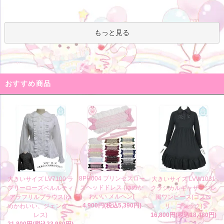
もっと見る
おすすめ商品
8PH004 プリンセスロー
大きいサイズ LV7100 ラ
大きいサイズ LVW1031
ズヘッドドレス (ゆめか
ブリーローズペルルティ
クラシカルギャザージレ
わいい メルヘン)
アラフリルブラウス(ゆ
風ワンピース(ゴスロ
4,900円(税込5,390円)
めかわいい、ジェンダー
リ、ゴシック)
レス)
16,800円(税込18,480円)
21,800円(税込23,980円)