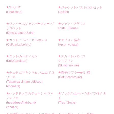
★ｺｰﾄ､ｹｰﾌﾟ
★ジャケット/ベスト/コルセット
(Coat cape)
(Jacket)
★ワンピース/ジャンパースカート/
★シャツ・ブラウス
サロペット
shirts・Blouse
(Dress/JumperSkirt)
★カットソー/パーカー/ボレロ
★エプロン 浴衣
(Cut/parka/bolero)
(Apron yukata)
★ニット/カーディガン
★スカート/ パンツ/
(Knit/Cardigan)
クリノリン
(Skirt/crinoline)
★チュチュ/マキシマム パニエ/ドロ
★帽子/マフラー/付け襟
ワーズ
(Hat /Scarf/collar)
(Tutu/maxicimam petticoat
bloomers)
★ヘッドドレス/カチューシャ/キャ
★ソックス/ニーハイ/タイツ/ネクタ
ノティエ
イ
(headdress/hairband/
(Ties / Socks)
canotier)