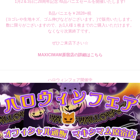
1月2＆3日に28周年記念?B品パニエセールを開催いたします!
B品パニエを￥2828+税
(ヨゴレや生地キズ、ゴム伸びなどがございます。)で販売いたします。
数に限りがございますので、お1人様１枚までのご購入いただけます。
なくなり次第終了です。
ぜひご来店下さい☆
MAXICIMAM原宿店の詳細はこちら
ハロウィンフェア開催中