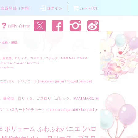
会員登録（無料）
ログイン
カート(0)
お問い合わせ
・女性・通販。
量産型、ロリィタ、ゴスロリ、ゴシック、MAM MAXICIMAM
マキシマム パニエ/ドロワーズ
 petticoat
/スカート/ペチコート (maxicimam panier / hooped petticoat)
、量産型、ロリィタ、ゴスロリ、ゴシック、MAM MAXICIM
エ /スカート/ペチコート (maxicimam panier / hooped p
33S ボリューム ふわふわパニエ (ハロ