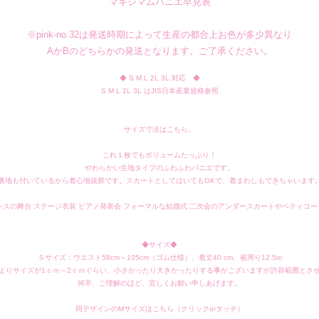
マキシマムパニエ早見表
※pink-no.32は発送時期によって生産の都合上お色が多少異なり
AかBのどちらかの発送となります。ご了承ください。
◆ S M L 2L 3L 対応 ◆
S M L 2L 3L はJIS日本産業規格参照
サイズ寸法はこちら。
これ１枚でもボリュームたっぷり！
やわらかい生地タイプのふわふわパニエです。
裏地も付いているから着心地抜群です。スカートとしてはいてもOKで、着まわしもできちゃいます
やダンスの舞台 ステージ衣装 ピアノ発表会 フォーマルな結婚式 二次会のアンダースカートやペティ
◆サイズ◆
Ｓサイズ：ウエスト58cm～105cm（ゴム仕様）、着丈40 cm、裾周り12.5m
よりサイズが1ｃｍ～2ｃｍぐらい、小さかったり大きかったりする事がございますが許容範囲とさ
何卒、ご理解のほど、宜しくお願い申しあげます。
同デザインのMサイズはこちら（クリックorタッチ）