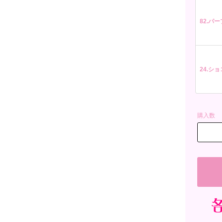
82.パープ
24.ショコ
購入数