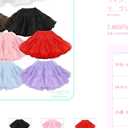
ウィン
リ、ゴシ
8PP333S
7,900円
定価 7,900円(税
10.白（w
14.チョコ
15.黒（b