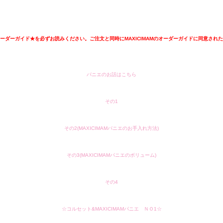
ーダーガイド★を必ずお読みください。ご注文と同時にMAXICIMAMのオーダーガイドに同意され
パニエのお話はこちら
その1
その2(MAXICIMAMパニエのお手入れ方法)
その3(MAXICIMAMパニエのボリューム)
その4
☆コルセット&MAXICIMAMパニエ ＮＯ1☆