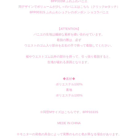
8PP333M ふわふわパニエ
同デザインでボリュームが少し＋のパニエはこちら（クリックorタッチ）
8PP0031S ふわふわシュクレのボンボン ショコラパニエ
【ATTENTION】
パニエの生地は繊細な素材を縫い合わせています。
着脱の際は、必ず
ウエストのゴム入り部分を左右の手で持って着脱してください。
裾やウエストゴム以外の部分を持って、引っ張り着脱すると、
生地が破れる原因となります。
◆素材◆
ポリエステル100%
裏地
ポリエステル100%
※
同型Mサイズはこちらです。8PP3333S
MEDE IN CHINA
※モニターの発色の具合によって実際のものと色が異なる場合があります。