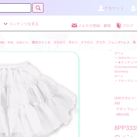
アカウント
コンテンツを見る
メルマガ登録・解除
ブログ
ゆめ、やみ、かわいい、懐古ロリィタ、ゴスロリ、甘ロリ、クラロリ、デコラ、ジェンダーレス、男
ホーム
>
ゆめかわいい、
>
★チュチュ/
(Tutu/maxicimam
bloomers)
ホーム
>
マキシマム パニエ 
ゆめかわいい
AM
マキシマム パニ
etticoat)
8PP3