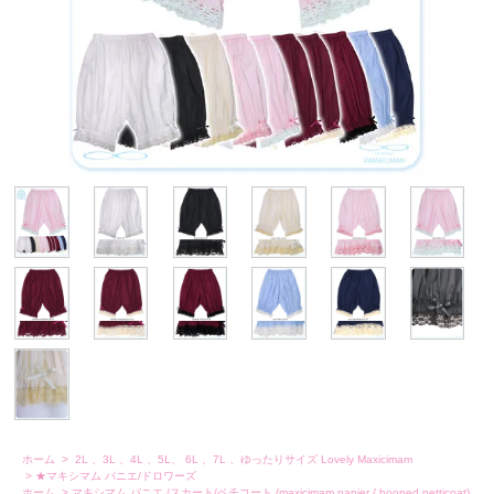
ホーム
>
2L 、3L 、4L 、5L、 6L 、7L 、ゆったりサイズ Lovely Maxicimam
>
★マキシマム パニエ/ドロワーズ
ホーム
>
マキシマム パニエ /スカート/ペチコート (maxicimam panier / hooped petticoat)