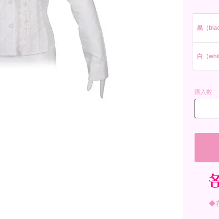
黒（blac
白（whit
購入数
◆