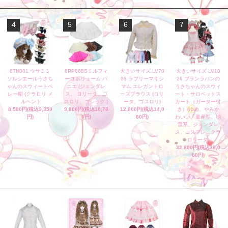
4
5
6
7
8TH001 ウサミミ
8PP888Sミルフィ
大きいサイズ LV70
大きいサイズ LV10
ソルシエールうさち
ーユボリューム パ
03 ラブリーマキシ
29 ブランラパンの
ゃんのスウィートベ
ニエ (ジェンダレ
マム エレガントロ
うさちゃんのスウィ
レー帽 (クラロリ メ
ス、 ロリータ、ゴ
ーズブラウス (ロリ
ート・サロペットス
ルヘン )
スロリ、ゴシック )
ータ、ゴスロリ)
カート（ガーター付
8,500円(税込9,350
9,800円(税込10,78
12,800円(税込14,0
き）(ゆめ、やみか
円)
0円)
80円)
わいい、量産型、地
雷系、ジェンダレ
ス、コスプレ、クラ
ロリータ)
32,800円(税込36,0
80円)