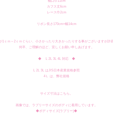
袖口巾11cm
カフス丈6cm
レース巾2cm
リボン長さ170cm×幅14cm
が1ｃｍ～2ｃｍぐらい、小さかったり大きかったりする事がございますが許
何卒、ご理解のほど、宜しくお願い申しあげます。
◆ L 2L 3L 4L 対応 ◆
L 2L 3L はJIS日本産業規格参照
4Ｌ は、弊社規格
サイズ寸法はこちら。
画像では、ラブリーサイズのボディに着用しています。
◆ボディサイズ(ラブリー)◆