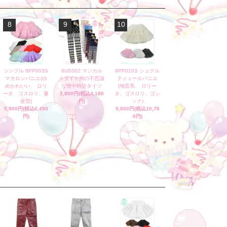
8
9
10
シンプル 8PP003S
8US002 マジカル
8PP010S シュクル
マカロンパニエ(ゆ
☆ダイヤ柄の不思議
ティェールパニエ
めかわいい、 ロリ
な懐中時計タイツ
(地雷系、 ロリー
ータ、ゴスロリ、量
3,800円(税込4,180
タ、ゴスロリ、ゴシ
産型)
円)
ック)
5,900円(税込6,490
9,800円(税込10,78
円)
0円)