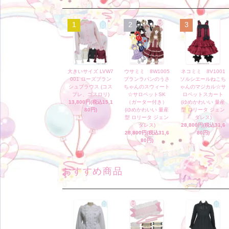
1
2
3
大きいサイズ LVW7
ウサミミ 8W1005
ネコミミ 8V1001
001 ローズブラン
ブランラパンのうさ
ソルシエールねこち
シュブラウス (コス
ちゃんのスウィート
ゃんのマジカル☆サ
プレ、ゴスロリ)
☆サロペットSK
ロペットスカート
13,800円(税込15,1
（ガーター付き）
(ゆめかわいい 量産
80円)
(ゆめかわいい 量産
型 ロリータ ジェン
型 ロリータ ジェン
ダレス)
ダレス)
28,800円(税込31,6
28,800円(税込31,6
80円)
80円)
おすすめ商品