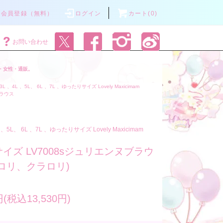
会員登録（無料）
ログイン
カート(0)
お問い合わせ
・女性・通販。
3L 、4L 、5L、 6L 、7L 、ゆったりサイズ Lovely Maxicimam
ラウス
L 、5L、 6L 、7L 、ゆったりサイズ Lovely Maxicimam
イズ LV7008sジュリエンヌブラウ
ロリ、クラロリ)
円(税込13,530円)