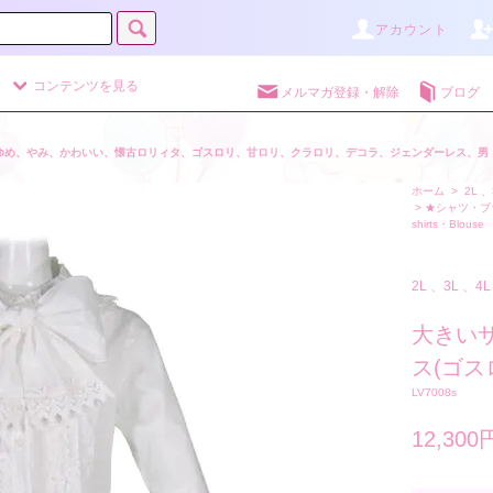
アカウント
コンテンツを見る
メルマガ登録・解除
ブログ
ゆめ、やみ、かわいい、懐古ロリィタ、ゴスロリ、甘ロリ、クラロリ、デコラ、ジェンダーレス、男
ホーム
>
2L 、
>
★シャツ・ブ
shirts・Blouse
2L 、3L 、4
大きいサ
ス(ゴス
LV7008s
12,300