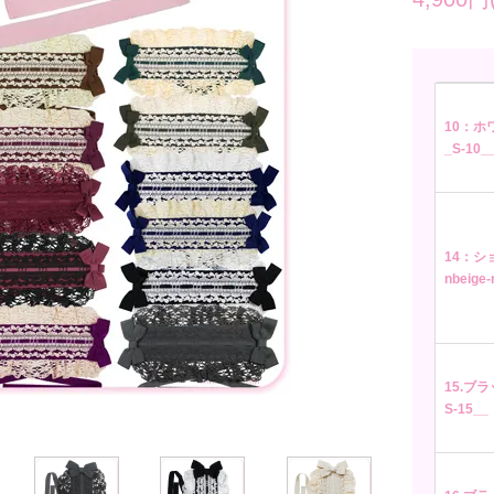
10：ホワ
_S-10_
14：シ
nbeige
15.ブラ
S-15__