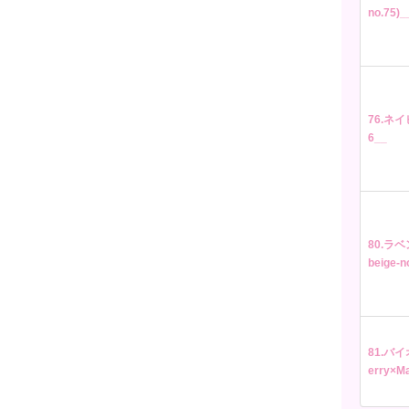
no.75)_
76.ネイビ
6__
80.ラベ
beige-n
81.バ
erry×Ma