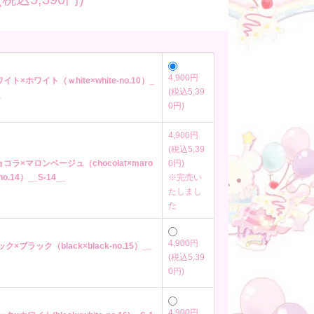
4,900円
イト×ホワイト（ｗhite×white-no.10）_
(税込5,39
_
0円)
4,900円
(税込5,39
ョコラ×マロンベージュ（chocolat×maro
0円)
-no.14）__S-14__
※完売い
たしまし
た
4,900円
ック×ブラック（black×black-no.15）__
(税込5,39
0円)
4,900円