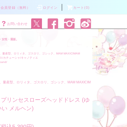
会員登録（無料）
ログイン
カート(0)
お問い合わせ
・女性・通販。
量産型、ロリィタ、ゴスロリ、ゴシック、MAM MAXICIMAM
ス/カチューシャ/キャノティエ
rband/
、量産型、ロリィタ、ゴスロリ、ゴシック、MAM MAXICIM
04 プリンセスローズヘッドドレス (ゆ
い メルヘン)
(税込5,390円)