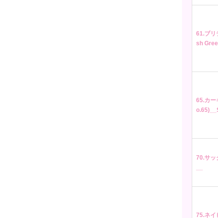
61.ブ
sh Gre
65.カー
o.65)__
70.サック
__
75.ネイ