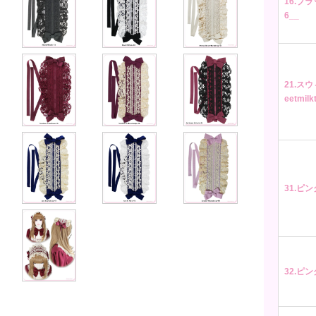
16.ブラッ
6__
21.ス
eetmil
31.ピンク
32.ピンク