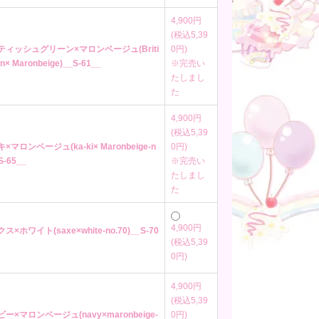
4,900円
(税込5,39
リティッシュグリーン×マロンベージュ(Briti
0円)
en× Maronbeige)__S-61__
※完売い
たしまし
た
4,900円
(税込5,39
キ×マロンベージュ(ka-ki× Maronbeige-n
0円)
S-65__
※完売い
たしまし
た
4,900円
ス×ホワイト(saxe×white-no.70)__S-70
(税込5,39
0円)
4,900円
(税込5,39
ビー×マロンベージュ(navy×maronbeige-
0円)