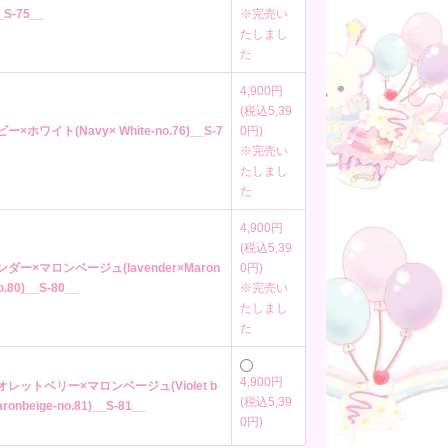
_S-75__
※完売い
たしまし
た
4,900円
(税込5,39
ー×ホワイト(Navy× White-no.76)__S-7
0円)
※完売い
たしまし
た
4,900円
(税込5,39
ンダー×マロンベージュ(lavender×Maron
0円)
o.80)__S-80__
※完売い
たしまし
た
4,900円
イオレットベリー×マロンベージュ(Violet b
(税込5,39
ronbeige-no.81)__S-81__
0円)