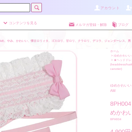
アカウント
コンテンツを見る
メルマガ登録・解除
ブログ
ゆめ、やみ、かわいい、懐古ロリィタ、ゴスロリ、甘ロリ、クラロリ、デコラ、ジェンダーレス、男
ホーム
>
ゆめかわいい、
>
★ヘッドドレ
(headdress/hai
canotier)
ゆめかわいい
AM
8PH0
めかわい
8PH004
4,900円