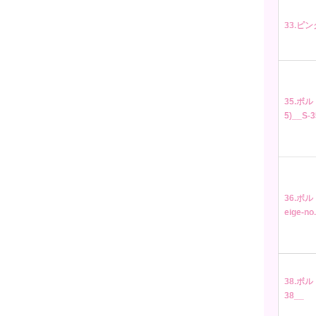
33.ピンク
35.ボル
5)__S-
36.ボル
eige-no
38.ボル
38__