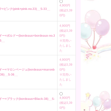
4,900円
×ピンク(pink×pink-no.33)__S-33__
(税込5,39
0円)
4,900円
(税込5,39
ドー×ボルドー(bordeaux×bordeaux-no.3
0円)
35__
※完売い
たしまし
た
4,900円
(税込5,39
ドー×マロンベージュ(bordeaux×maronb
0円)
.36)__S-36__
※完売い
たしまし
た
4,900円
ドー×ブラック(bordeaux×Black-38)__S-
(税込5,39
0円)