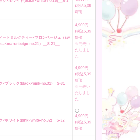
ク×ホワイト(black×white-no.16)__S-1
(税込5,39
0円)
4,900円
(税込5,39
ウィートミルクティー×マロンベージュ（sw
0円)
ktea×maronbeige-no.21）__S-21__
※完売い
たしまし
た
4,900円
(税込5,39
0円)
×ブラック(black×pink-no.31)__S-31__
※完売い
たしまし
た
4,900円
×ホワイト(pink×white-no.32)__S-32__
(税込5,39
0円)