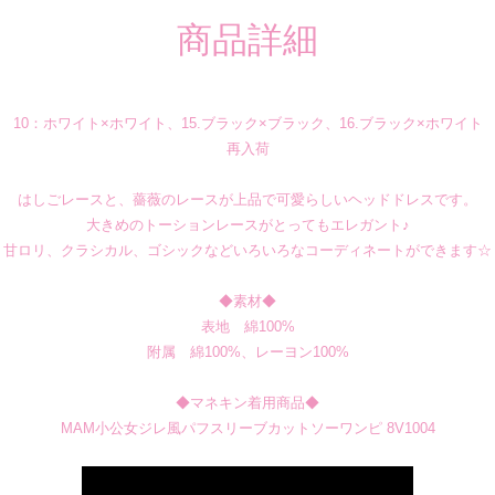
商品詳細
10：ホワイト×ホワイト、15.ブラック×ブラック、16.ブラック×ホワイト
再入荷
はしごレースと、薔薇のレースが上品で可愛らしいヘッドドレスです。
大きめのトーションレースがとってもエレガント♪
甘ロリ、クラシカル、ゴシックなどいろいろなコーディネートができます☆
◆素材◆
表地 綿100%
附属 綿100%、レーヨン100%
◆マネキン着用商品◆
MAM小公女ジレ風パフスリーブカットソーワンピ 8V1004